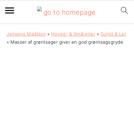
G
S
G
Jensens Madblog
»
Hoved- & Småretter
»
Sundt & Let
å
k
å
»
Masser af grøntsager giver en god grøntsagsgryde
d
i
d
i
p
i
r
t
r
e
i
e
k
l
k
t
i
t
e
n
e