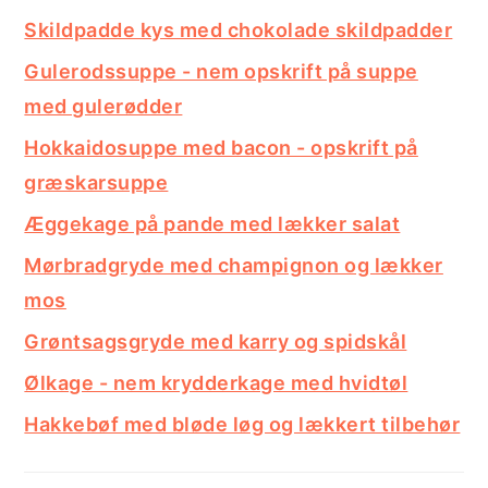
Skildpadde kys med chokolade skildpadder
Gulerodssuppe - nem opskrift på suppe
med gulerødder
Hokkaidosuppe med bacon - opskrift på
græskarsuppe
Æggekage på pande med lækker salat
Mørbradgryde med champignon og lækker
mos
Grøntsagsgryde med karry og spidskål
Ølkage - nem krydderkage med hvidtøl
Hakkebøf med bløde løg og lækkert tilbehør