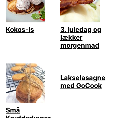
Kokos-Is
3. juledag og
lækker
morgenmad
Lakselasagne
med GoCook
Små