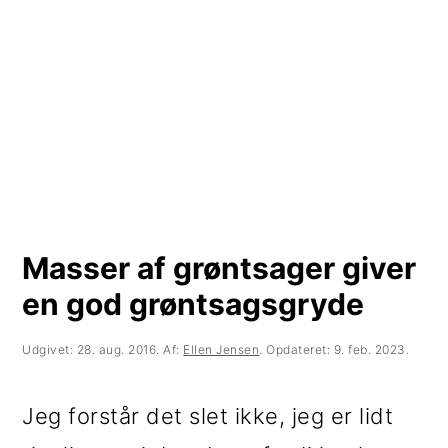
t
d
t
i
h
i
l
o
l
p
l
p
r
d
r
i
i
m
m
Masser af grøntsager giver
æ
æ
en god grøntsagsgryde
r
r
n
s
Udgivet:
28. aug. 2016
. Af:
Ellen Jensen
. Opdateret:
9. feb. 2023
.
a
i
Jeg forstår det slet ikke, jeg er lidt
v
d