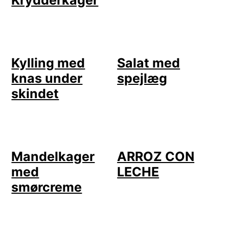
Krydderkager
Kylling med
Salat med
knas under
spejlæg
skindet
Mandelkager
ARROZ CON
med
LECHE
smørcreme
LÆSERINTERAKTIONER