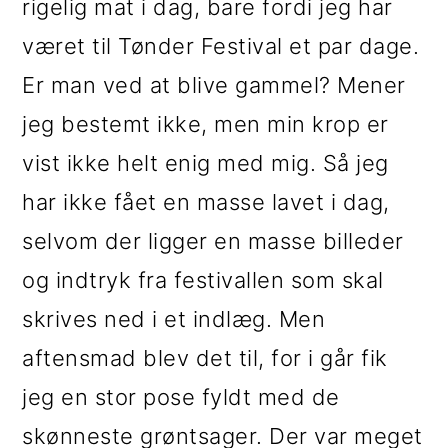
rigelig mat i dag, bare fordi jeg har
i
e
været til Tønder Festival et par dage.
g
b
Er man ved at blive gammel? Mener
a
a
jeg bestemt ikke, men min krop er
t
r
vist ikke helt enig med mig. Så jeg
i
har ikke fået en masse lavet i dag,
o
selvom der ligger en masse billeder
n
og indtryk fra festivallen som skal
skrives ned i et indlæg. Men
aftensmad blev det til, for i går fik
jeg en stor pose fyldt med de
skønneste grøntsager. Der var meget