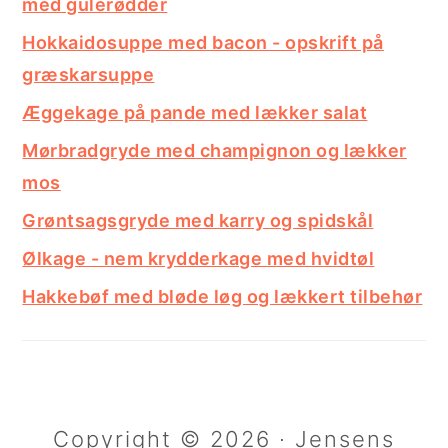
med gulerødder
Hokkaidosuppe med bacon - opskrift på
græskarsuppe
Æggekage på pande med lækker salat
Mørbradgryde med champignon og lækker
mos
Grøntsagsgryde med karry og spidskål
Ølkage - nem krydderkage med hvidtøl
Hakkebøf med bløde løg og lækkert tilbehør
Copyright © 2026 · Jensens