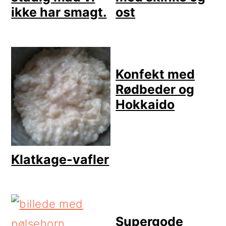
ikke har smagt.
ost
Konfekt med
Rødbeder og
Hokkaido
Klatkage-vafler
Supergode