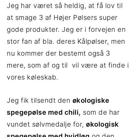
Jeg har været så heldig, at få lov til
i
e
at smage 3 af Højer Pølsers super
g
b
gode produkter. Jeg er i forvejen en
a
a
stor fan af bla. deres Kålpølser, men
t
r
nu kommer der bestemt også 3
i
mere, som af og til vil være at finde i
o
vores køleskab.
n
Jeg fik tilsendt den
økologiske
spegepølse med chili,
som de har
vundet sølvmedalje for,
økologisk
spegepølse med hvidløg
og den