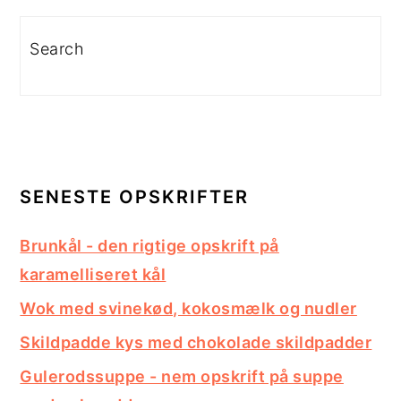
Search
SENESTE OPSKRIFTER
Brunkål - den rigtige opskrift på
karamelliseret kål
Wok med svinekød, kokosmælk og nudler
Skildpadde kys med chokolade skildpadder
Gulerodssuppe - nem opskrift på suppe