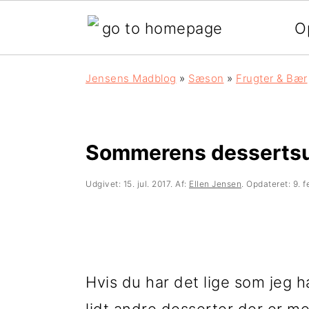
O
G
S
G
Jensens Madblog
»
Sæson
»
Frugter & Bær
å
k
å
d
i
d
i
p
i
Sommerens desserts
r
t
r
Udgivet:
15. jul. 2017
. Af:
Ellen Jensen
. Opdateret:
9. 
e
i
e
k
l
k
t
i
t
Hvis du har det lige som jeg h
e
n
e