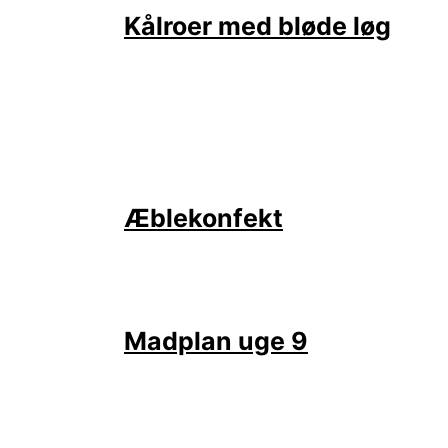
Kålroer med bløde løg
Æblekonfekt
Madplan uge 9