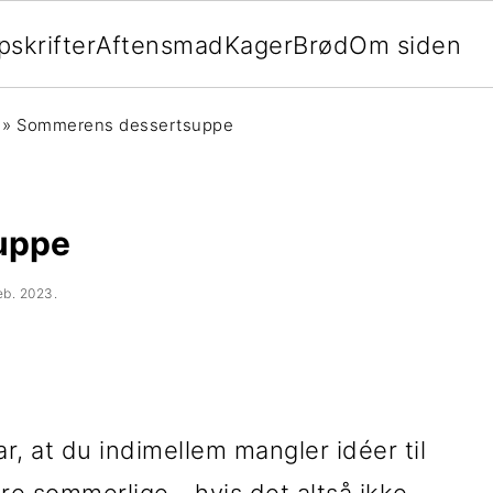
pskrifter
Aftensmad
Kager
Brød
Om siden
»
Sommerens dessertsuppe
uppe
feb. 2023
.
ar, at du indimellem mangler idéer til