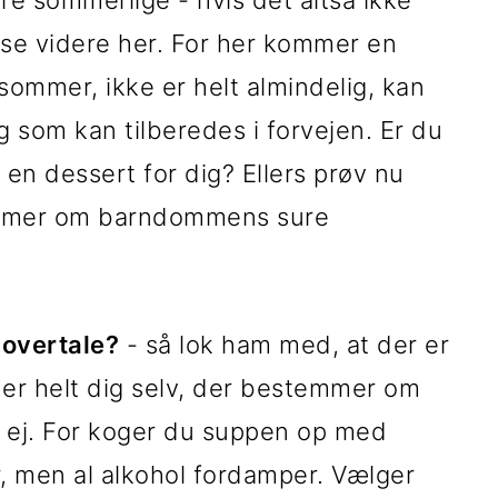
re sommerlige - hvis det altså ikke
læse videre her. For her kommer en
ommer, ikke er helt almindelig, kan
 som kan tilberedes i forvejen. Er du
en dessert for dig? Ellers prøv nu
raumer om barndommens sure
 overtale?
- så lok ham med, at der er
er helt dig selv, der bestemmer om
er ej. For koger du suppen op med
, men al alkohol fordamper. Vælger