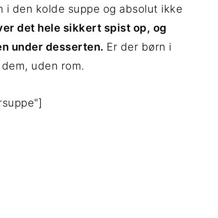
i den kolde suppe og absolut ikke
iver det hele sikkert spist op, og
en under desserten.
Er der børn i
il dem, uden rom.
ærsuppe"]