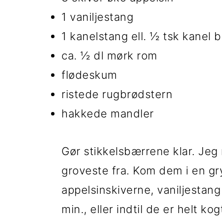
1 vaniljestang
1 kanelstang ell. ½ tsk kanel
ca. ½ dl mørk rom
flødeskum
ristede rugbrødstern
hakkede mandler
Gør stikkelsbærrene klar. Jeg 
groveste fra. Kom dem i en g
appelsinskiverne, vaniljestan
min., eller indtil de er helt k