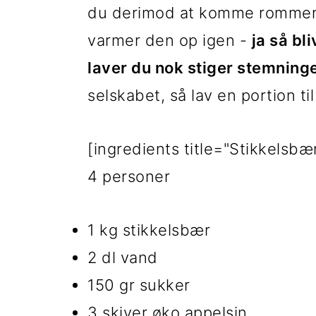
du derimod at komme rommen 
i
e
varmer den op igen -
ja så bl
g
b
laver du nok stiger stemning
a
a
selskabet, så lav en portion t
t
r
i
[ingredients title="Stikkelsb
o
4 personer
n
1 kg stikkelsbær
2 dl vand
150 gr sukker
3 skiver øko appelsin