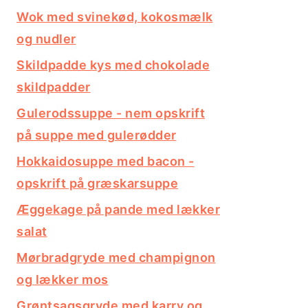
Wok med svinekød, kokosmælk
og nudler
Skildpadde kys med chokolade
skildpadder
Gulerodssuppe - nem opskrift
på suppe med gulerødder
Hokkaidosuppe med bacon -
opskrift på græskarsuppe
Æggekage på pande med lækker
salat
Mørbradgryde med champignon
og lækker mos
Grøntsagsgryde med karry og