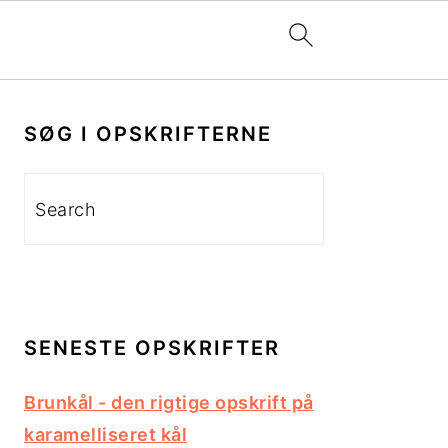
PRIMÆR
SIDEBAR
SØG I OPSKRIFTERNE
Search
SENESTE OPSKRIFTER
Brunkål - den rigtige opskrift på
karamelliseret kål