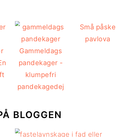
Små påske
pavlova
r
Gammeldags
En
pandekager -
ft
klumpefri
pandekagedej
PÅ BLOGGEN