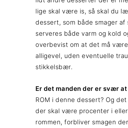
lidt andre desserter der er me
t
d
t
lige skal være is, så skal du 
i
h
i
dessert, som både smager af s
l
o
l
serveres både varm og kold og
p
l
p
overbevist om at det må være 
r
d
r
alligevel, uden eventuelle t
i
i
stikkelsbær.
m
m
æ
æ
Er det manden der er svær at
r
r
ROM i denne dessert? Og det 
n
s
der skal være procenter i ell
a
i
rommen, forbliver smagen der
v
d