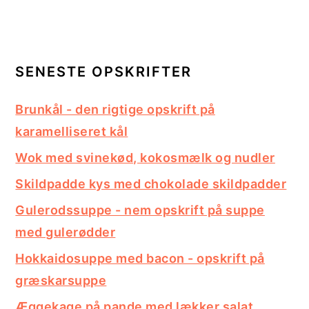
SENESTE OPSKRIFTER
Brunkål - den rigtige opskrift på
karamelliseret kål
Wok med svinekød, kokosmælk og nudler
Skildpadde kys med chokolade skildpadder
Gulerodssuppe - nem opskrift på suppe
med gulerødder
Hokkaidosuppe med bacon - opskrift på
græskarsuppe
Æggekage på pande med lækker salat