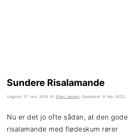
t
d
t
i
h
i
l
o
l
p
l
p
r
d
r
i
i
m
m
Sundere Risalamande
æ
æ
r
r
Udgivet:
27. nov. 2019
. Af:
Ellen Jensen
. Opdateret:
9. feb. 2023
.
n
s
Nu er det jo ofte sådan, at den gode
a
i
risalamande med flødeskum rører
v
d