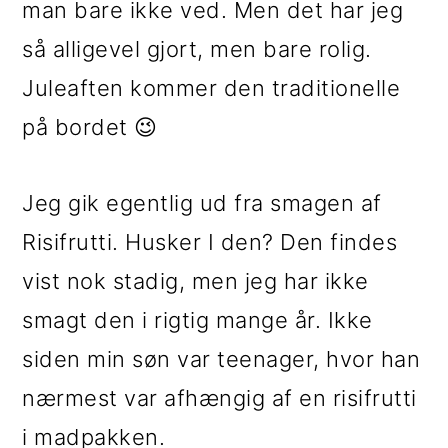
man bare ikke ved. Men det har jeg
i
e
så alligevel gjort, men bare rolig.
g
b
Juleaften kommer den traditionelle
a
a
på bordet 😉
t
r
i
Jeg gik egentlig ud fra smagen af
o
Risifrutti. Husker I den? Den findes
n
vist nok stadig, men jeg har ikke
smagt den i rigtig mange år. Ikke
siden min søn var teenager, hvor han
nærmest var afhængig af en risifrutti
i madpakken.