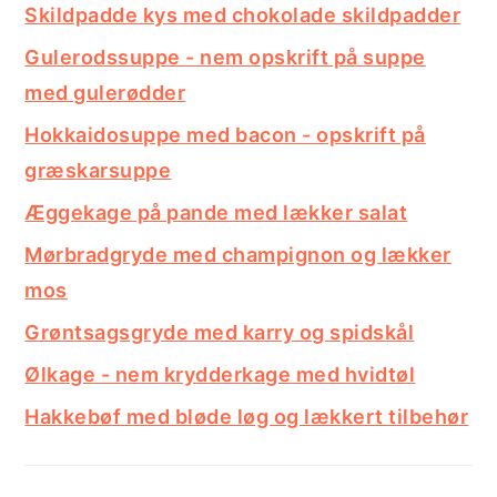
Skildpadde kys med chokolade skildpadder
Gulerodssuppe - nem opskrift på suppe
med gulerødder
Hokkaidosuppe med bacon - opskrift på
græskarsuppe
Æggekage på pande med lækker salat
Mørbradgryde med champignon og lækker
mos
Grøntsagsgryde med karry og spidskål
Ølkage - nem krydderkage med hvidtøl
Hakkebøf med bløde løg og lækkert tilbehør