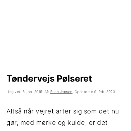
t
d
t
i
h
i
l
o
l
p
l
p
r
d
r
i
i
m
m
Tøndervejs Pølseret
æ
æ
r
r
Udgivet:
6. jan. 2015
. Af:
Ellen Jensen
. Opdateret:
9. feb. 2023
.
n
s
Altså når vejret arter sig som det nu
a
i
gør, med mørke og kulde, er det
v
d