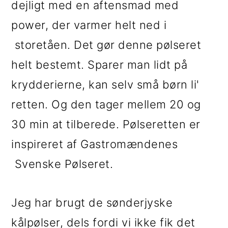
dejligt med en aftensmad med
i
e
power, der varmer helt ned i
g
b
storetåen. Det gør denne pølseret
a
a
helt bestemt. Sparer man lidt på
t
r
krydderierne, kan selv små børn li'
i
retten. Og den tager mellem 20 og
o
30 min at tilberede. Pølseretten er
n
inspireret af Gastromændenes
Svenske Pølseret.
Jeg har brugt de sønderjyske
kålpølser, dels fordi vi ikke fik det