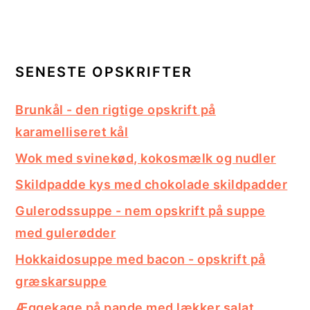
SENESTE OPSKRIFTER
Brunkål - den rigtige opskrift på
karamelliseret kål
Wok med svinekød, kokosmælk og nudler
Skildpadde kys med chokolade skildpadder
Gulerodssuppe - nem opskrift på suppe
med gulerødder
Hokkaidosuppe med bacon - opskrift på
græskarsuppe
Æggekage på pande med lækker salat