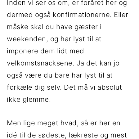
Inden vi ser os om, er foråret her og
i
e
dermed også konfirmationerne. Eller
g
b
måske skal du have gæster i
a
a
weekenden, og har lyst til at
t
r
imponere dem lidt med
i
velkomstsnacksene. Ja det kan jo
o
også være du bare har lyst til at
n
forkæle dig selv. Det må vi absolut
ikke glemme.
Men lige meget hvad, så er her en
idé til de sødeste, lækreste og mest