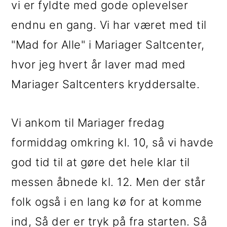
vi er fyldte med gode oplevelser
i
e
endnu en gang. Vi har været med til
g
b
"Mad for Alle" i Mariager Saltcenter,
a
a
hvor jeg hvert år laver mad med
t
r
Mariager Saltcenters kryddersalte.
i
o
Vi ankom til Mariager fredag
n
formiddag omkring kl. 10, så vi havde
god tid til at gøre det hele klar til
messen åbnede kl. 12. Men der står
folk også i en lang kø for at komme
ind, Så der er tryk på fra starten. Så