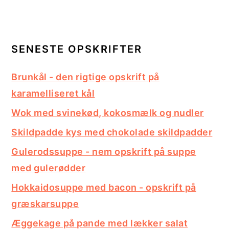
SENESTE OPSKRIFTER
Brunkål - den rigtige opskrift på
karamelliseret kål
Wok med svinekød, kokosmælk og nudler
Skildpadde kys med chokolade skildpadder
Gulerodssuppe - nem opskrift på suppe
med gulerødder
Hokkaidosuppe med bacon - opskrift på
græskarsuppe
Æggekage på pande med lækker salat