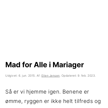
t
d
t
i
h
i
l
o
l
p
l
p
r
d
r
i
i
m
m
Mad for Alle i Mariager
æ
æ
r
r
Udgivet:
6. jun. 2015
. Af:
Ellen Jensen
. Opdateret:
9. feb. 2023
.
n
s
Så er vi hjemme igen. Benene er
a
i
ømme, ryggen er ikke helt tilfreds og
v
d