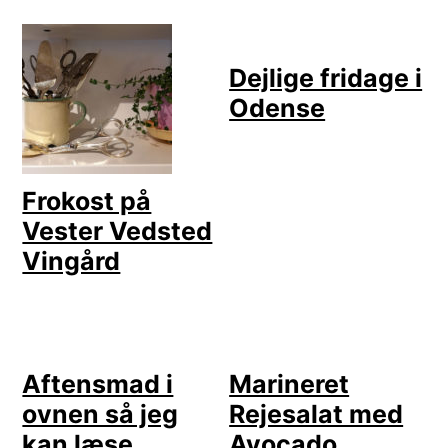
Dejlige fridage i
Odense
Frokost på
Vester Vedsted
Vingård
Aftensmad i
Marineret
ovnen så jeg
Rejesalat med
kan læse
Avocado