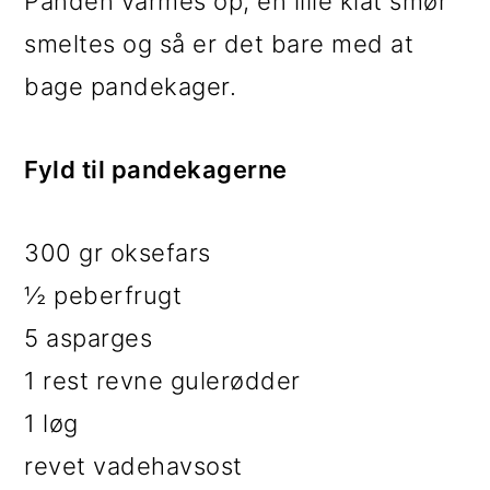
Panden varmes op, en lille klat smør
smeltes og så er det bare med at
bage pandekager.
Fyld til pandekagerne
300 gr oksefars
½ peberfrugt
5 asparges
1 rest revne gulerødder
1 løg
revet vadehavsost