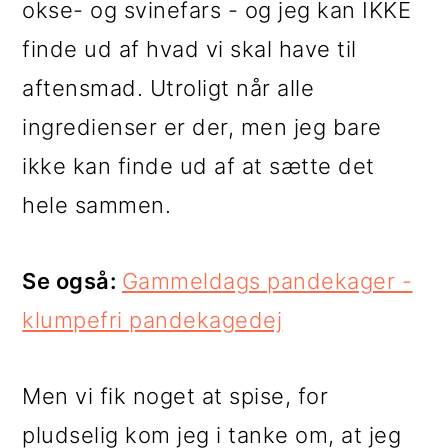
okse- og svinefars - og jeg kan IKKE
i
e
finde ud af hvad vi skal have til
g
b
aftensmad. Utroligt når alle
a
a
ingredienser er der, men jeg bare
t
r
ikke kan finde ud af at sætte det
i
hele sammen.
o
n
Se også:
Gammeldags pandekager -
klumpefri pandekagedej
Men vi fik noget at spise, for
pludselig kom jeg i tanke om, at jeg