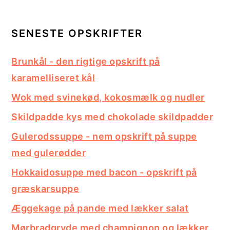
SENESTE OPSKRIFTER
Brunkål - den rigtige opskrift på
karamelliseret kål
Wok med svinekød, kokosmælk og nudler
Skildpadde kys med chokolade skildpadder
Gulerodssuppe - nem opskrift på suppe
med gulerødder
Hokkaidosuppe med bacon - opskrift på
græskarsuppe
Æggekage på pande med lækker salat
Mørbradgryde med champignon og lækker