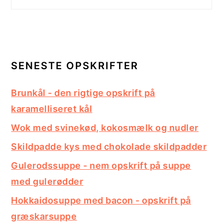
SENESTE OPSKRIFTER
Brunkål - den rigtige opskrift på
karamelliseret kål
Wok med svinekød, kokosmælk og nudler
Skildpadde kys med chokolade skildpadder
Gulerodssuppe - nem opskrift på suppe
med gulerødder
Hokkaidosuppe med bacon - opskrift på
græskarsuppe