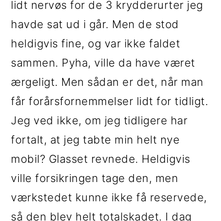
lidt nervøs for de 3 krydderurter jeg
i
e
havde sat ud i går. Men de stod
g
b
heldigvis fine, og var ikke faldet
a
a
sammen. Pyha, ville da have været
t
r
ærgeligt. Men sådan er det, når man
i
får forårsfornemmelser lidt for tidligt.
o
Jeg ved ikke, om jeg tidligere har
n
fortalt, at jeg tabte min helt nye
mobil? Glasset revnede. Heldigvis
ville forsikringen tage den, men
værkstedet kunne ikke få reservede,
så den blev helt totalskadet. I dag