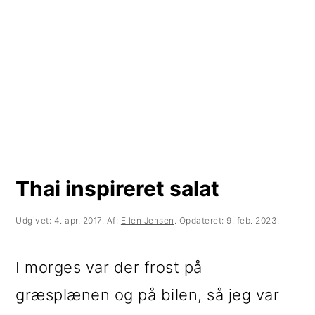
t
d
t
i
h
i
l
o
l
p
l
p
r
d
r
i
i
m
m
Thai inspireret salat
æ
æ
r
r
Udgivet:
4. apr. 2017
. Af:
Ellen Jensen
. Opdateret:
9. feb. 2023
.
n
s
I morges var der frost på
a
i
græsplænen og på bilen, så jeg var
v
d