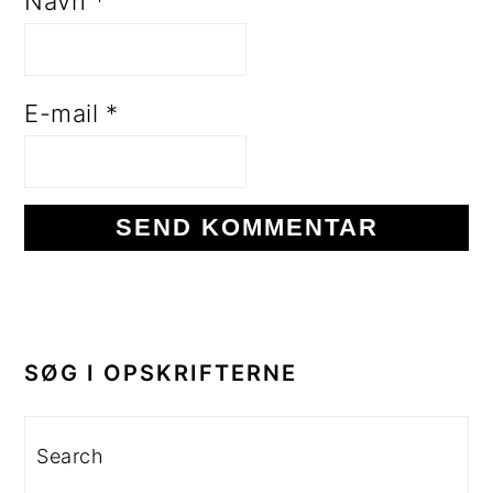
Navn
*
E-mail
*
PRIMÆR
SIDEBAR
SØG I OPSKRIFTERNE
Search