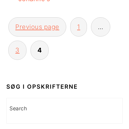
INDLÆGSINDDELING
Previous page
1
…
3
4
PRIMÆR
SIDEBAR
SØG I OPSKRIFTERNE
Search