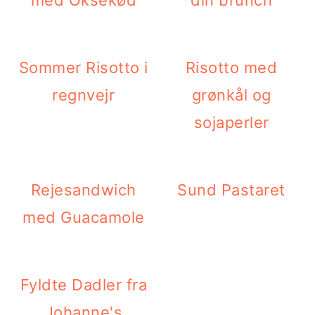
med Oksekød
din brunch
Sommer Risotto i
Risotto med
regnvejr
grønkål og
sojaperler
Rejesandwich
Sund Pastaret
med Guacamole
Fyldte Dadler fra
Johanne's