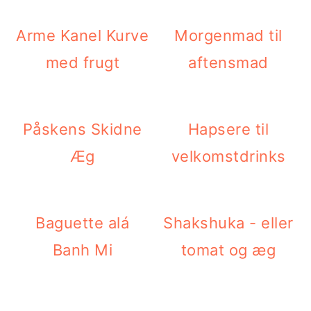
i
e
Arme Kanel Kurve
Morgenmad til
g
b
med frugt
aftensmad
a
a
t
r
i
Påskens Skidne
Hapsere til
o
Æg
velkomstdrinks
n
Baguette alá
Shakshuka - eller
Banh Mi
tomat og æg