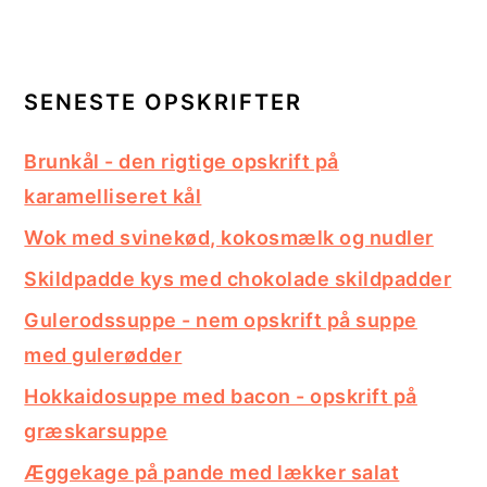
SENESTE OPSKRIFTER
Brunkål - den rigtige opskrift på
karamelliseret kål
Wok med svinekød, kokosmælk og nudler
Skildpadde kys med chokolade skildpadder
Gulerodssuppe - nem opskrift på suppe
med gulerødder
Hokkaidosuppe med bacon - opskrift på
græskarsuppe
Æggekage på pande med lækker salat