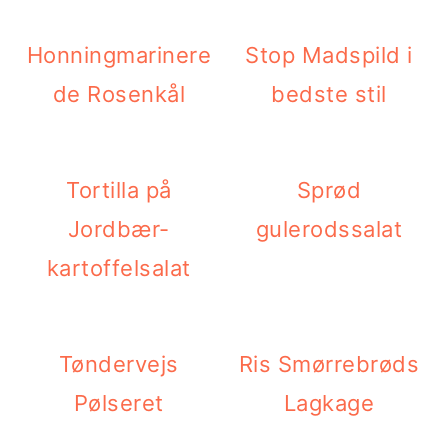
t
d
t
i
h
i
Honningmarinere
Stop Madspild i
l
o
l
de Rosenkål
bedste stil
p
l
p
r
d
r
Tortilla på
Sprød
i
i
Jordbær-
gulerodssalat
m
m
kartoffelsalat
æ
æ
r
r
n
s
Tøndervejs
Ris Smørrebrøds
a
i
Pølseret
Lagkage
v
d