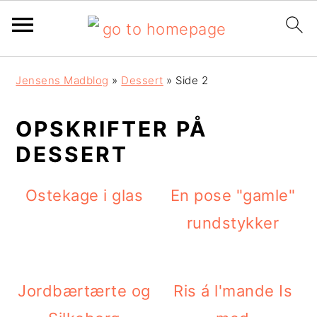
G
S
G
Jensens Madblog
»
Dessert
»
Side 2
å
k
å
d
i
d
OPSKRIFTER PÅ
DESSERT
i
p
i
r
t
r
Ostekage i glas
En pose "gamle"
e
i
e
rundstykker
k
l
k
t
i
t
e
n
e
Jordbærtærte og
Ris á l'mande Is