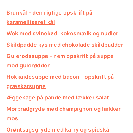
Brunkål - den rigtige opskrift på
karamelliseret kål
Wok med svinekød, kokosmælk og nudler
Skildpadde kys med chokolade skildpadder
Gulerodssuppe - nem opskrift på suppe
med gulerødder
Hokkaidosuppe med bacon - opskrift på
græskarsuppe
Æggekage på pande med lækker salat
Mørbradgryde med champignon og lækker
mos
Grøntsagsgryde med karry og spidskål