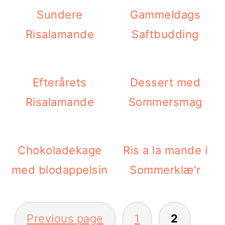
Sundere
Gammeldags
Risalamande
Saftbudding
Efterårets
Dessert med
Risalamande
Sommersmag
Chokoladekage
Ris a la mande i
med blodappelsin
Sommerklæ'r
INDLÆGSINDDELING
Previous page
1
2