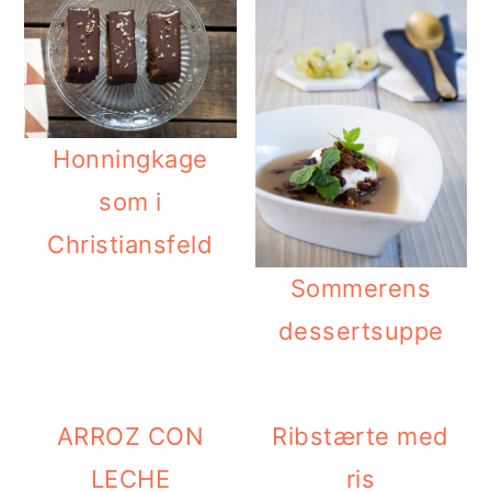
i
e
g
b
a
a
t
r
Honningkage
i
som i
o
Christiansfeld
n
Sommerens
dessertsuppe
ARROZ CON
Ribstærte med
LECHE
ris