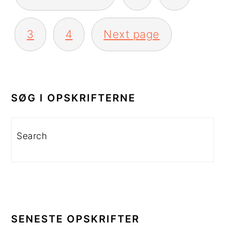
3
4
Next page
PRIMÆR
SIDEBAR
SØG I OPSKRIFTERNE
Search
SENESTE OPSKRIFTER