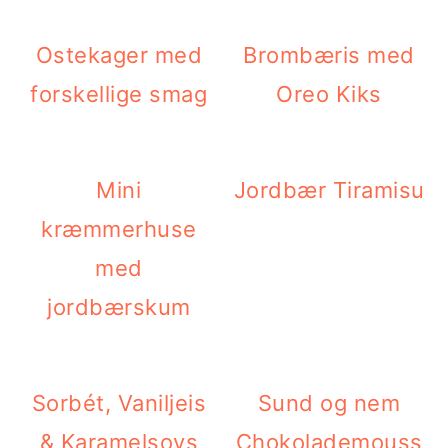
Ostekager med
Brombæris med
forskellige smag
Oreo Kiks
Mini
Jordbær Tiramisu
kræmmerhuse
med
jordbærskum
Sorbét, Vaniljeis
Sund og nem
& Karamelsovs
Chokolademouss